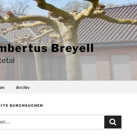
mbertus Breyell
etal
en
Archiv
ITE DURCHSUCHEN
Suchen