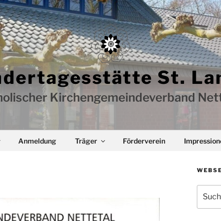
ndertagesstätte St. La
holischer Kirchengemeindeverband Nett
Anmeldung
Träger
Förderverein
Impression
WEBSE
Suchen
nach: