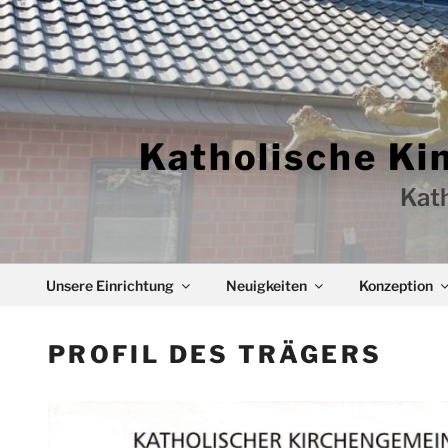
Zum
Inhalt
springen
Katholische Ki
Kat
Unsere Einrichtung
Neuigkeiten
Konzeption
PROFIL DES TRÄGERS